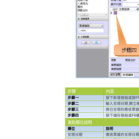
步驟
內容
步驟一
按下新增按鈕或按F
步驟二
輸入兌現日期,開立
步驟三
將已兌現的應收票
步驟四
按下儲存按鈕或F8
重點欄位說明
欄位
說明
兌現日期
應收票據的兌現日