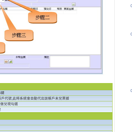
5鍵
帳戶代號,此時系統會自動代出該帳戶未兌票據
據做兌現勾選
鍵
期