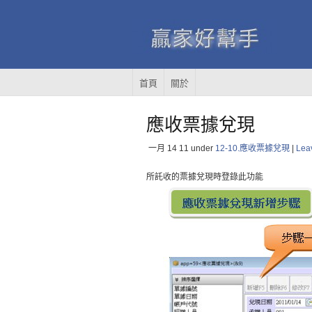
首頁
關於
應收票據兌現
一月 14
11
under
12-10.應收票據兌現
|
Lea
所託收的票據兌現時登錄此功能