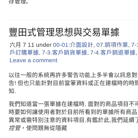
存管理
.
豐田式管理思想與交易單據
六月 7
11
under
00-01:介面設計
,
07.銷項作業
,
7
戶訂購單據
,
7-3.客戶銷貨單據
,
7-4.客戶銷退單據
Leave a comment
以往一般的系統再許多警告功能上多半會以訊息對
告! 但也只能針對目前當筆資料或正在建檔時的時
知.
我們知道當一張單據在建檔時, 面對的商品項目不可
時要如何讓使用者對於目前所看到的單據所有商品,
異常或需特別注意的資料項目,有鑑於此,我們延續
控管
，使問題無從隱藏