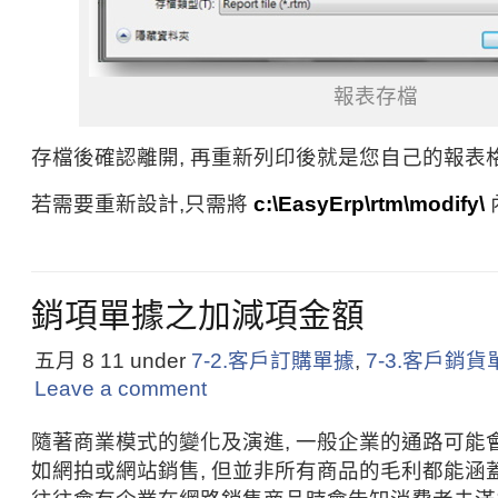
報表存檔
存檔後確認離開, 再重新列印後就是您自己的報表格
若需要重新設計,只需將
c:\EasyErp\rtm\modify\
銷項單據之加減項金額
五月 8
11
under
7-2.客戶訂購單據
,
7-3.客戶銷貨
Leave a comment
隨著商業模式的變化及演進, 一般企業的通路可能
如網拍或網站銷售, 但並非所有商品的毛利都能涵蓋