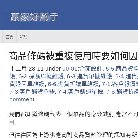
首頁
關於
商品條碼被重複使用時要如何因
十二月 28
11
under
00-01:介面設計
,
5-5.商品資
護
,
6-2.採購單據維護
,
6-3.進貨單據維護
,
6-4.
貨退回單維護
,
6-6.進貨折讓單維護
,
7-1.客戶報
7-3.客戶銷貨單據
,
7-4.客戶銷退單據
,
7-5.銷貨折
comment
我們都知道條碼代表一個單品的身分識別,應當不
目,
但往往因為上游供應商對商品資料管理的認知有所不