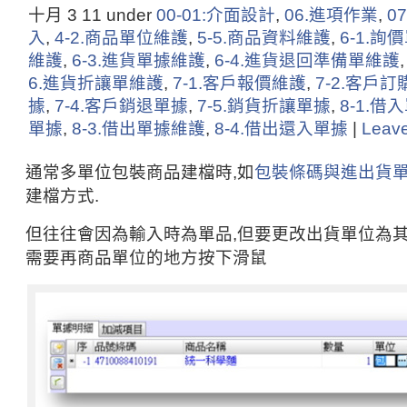
十月 3
11
under
00-01:介面設計
,
06.進項作業
,
0
入
,
4-2.商品單位維護
,
5-5.商品資料維護
,
6-1.詢
維護
,
6-3.進貨單據維護
,
6-4.進貨退回準備單維護
6.進貨折讓單維護
,
7-1.客戶報價維護
,
7-2.客戶
據
,
7-4.客戶銷退單據
,
7-5.銷貨折讓單據
,
8-1.借
單據
,
8-3.借出單據維護
,
8-4.借出還入單據
|
Leav
通常多單位包裝商品建檔時,如
包裝條碼與進出貨
建檔方式.
但往往會因為輸入時為單品,但要更改出貨單位為其
需要再商品單位的地方按下滑鼠