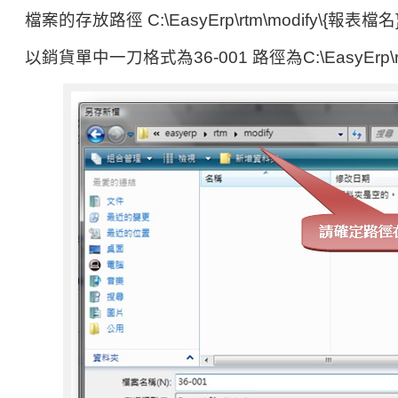
檔案的存放路徑 C:\EasyErp\rtm\modify\{報表檔名
以銷貨單中一刀格式為36-001 路徑為C:\EasyErp\rtm\m