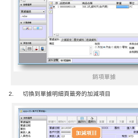
銷項單據
2. 切換到單據明細頁籤旁的加減項目