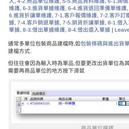
入
,
4-2.商品單位維護
,
5-5.商品資料維護
,
6-1.詢
維護
,
6-3.進貨單據維護
,
6-4.進貨退回準備單維護
6.進貨折讓單維護
,
7-1.客戶報價維護
,
7-2.客戶
據
,
7-4.客戶銷退單據
,
7-5.銷貨折讓單據
,
8-1.借
單據
,
8-3.借出單據維護
,
8-4.借出還入單據
|
Leav
通常多單位包裝商品建檔時,如
包裝條碼與進出貨
建檔方式.
但往往會因為輸入時為單品,但要更改出貨單位為其
需要再商品單位的地方按下滑鼠
商品單位選擇