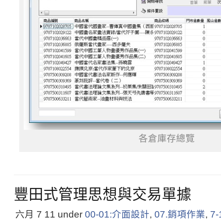
各倉庫存總覽
豐田式管理思想與交易單據
六月 7
11
under
00-01:介面設計
,
07.銷項作業
,
7