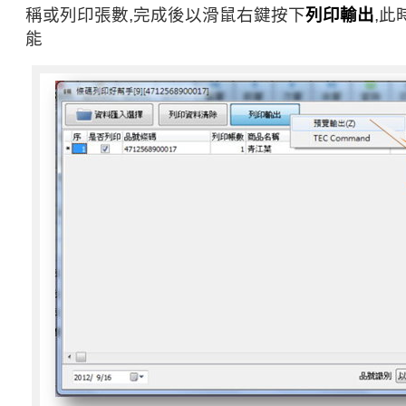
稱或列印張數,完成後以滑鼠右鍵按下
列印輸出
,此
能