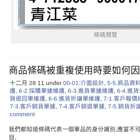
條碼預覽
商品條碼被重複使用時要如何因
十二月 28
11
under
00-01:介面設計
,
5-5.商品資
護
,
6-2.採購單據維護
,
6-3.進貨單據維護
,
6-4.
貨退回單維護
,
6-6.進貨折讓單維護
,
7-1.客戶報
7-3.客戶銷貨單據
,
7-4.客戶銷退單據
,
7-5.銷貨折
comment
我們都知道條碼代表一個單品的身分識別,應當不
目,